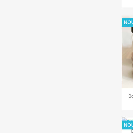
NO
Bo
NO