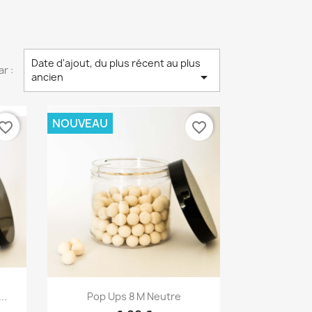
Date d'ajout, du plus récent au plus
ar :

ancien
NOUVEAU
vorite_border
favorite_border
Aperçu rapide

..
Pop Ups 8 M Neutre