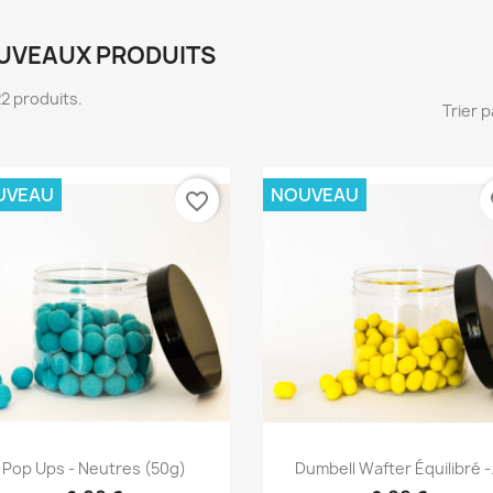
UVEAUX PRODUITS
 22 produits.
Trier p
UVEAU
NOUVEAU
favorite_border
fa
Aperçu rapide
Aperçu rapide


Pop Ups - Neutres (50g)
Dumbell Wafter Équilibré -.