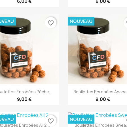
6,00 €
6,00 €
UVEAU
NOUVEAU
favorite_border
fa
Aperçu rapide
Aperçu rapide


uilettes Enrobées Pèche...
Bouilettes Enrobées Ananas
9,00 €
9,00 €
UVEAU
NOUVEAU
favorite_border
fa
Aperçu rapide
Aperçu rapide


Bouilettes Enrobées Ail 2...
Bouilettes Enrobées Sweat