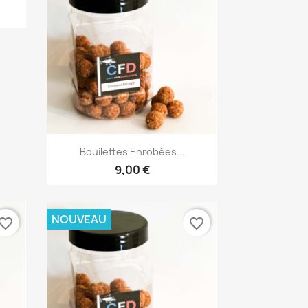
Aperçu rapide

Bouilettes Enrobées...
9,00 €
NOUVEAU
vorite_border
favorite_border