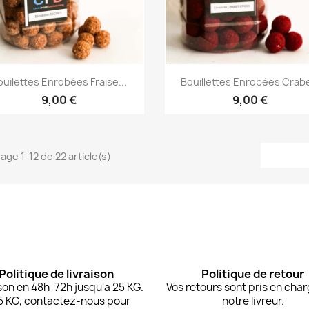
Aperçu rapide
Aperçu rapide


ouilettes Enrobées Fraise...
Bouillettes Enrobées Crabe
9,00 €
9,00 €
hage 1-12 de 22 article(s)
Politique de livraison
Politique de retour
son en 48h-72h jusqu'a 25 KG.
Vos retours sont pris en cha
5 KG, contactez-nous pour
notre livreur.