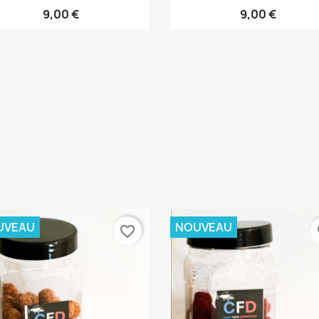
9,00 €
9,00 €
UVEAU
NOUVEAU
favorite_border
fa