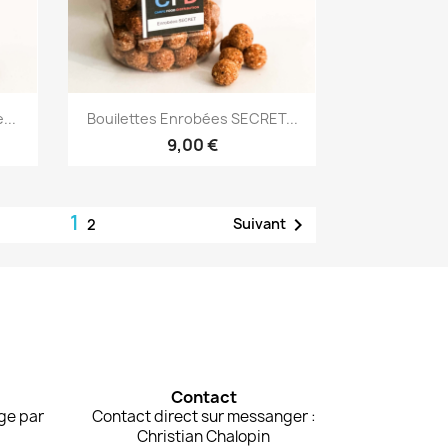
Aperçu rapide

...
Bouilettes Enrobées SECRET...
9,00 €
1

Suivant
2
Contact
rge par
Contact direct sur messanger :
Christian Chalopin