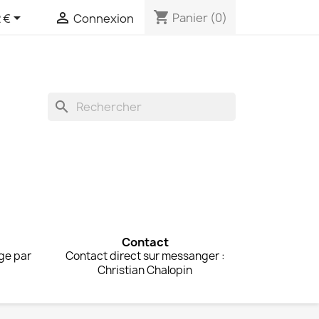
shopping_cart


Panier
(0)
 €
Connexion
search
Contact
rge par
Contact direct sur messanger :
Christian Chalopin