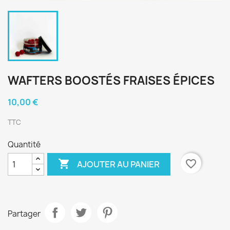
WAFTERS BOOSTÉS FRAISES ÉPICES
10,00 €
TTC
Quantité

favorite_border
AJOUTER AU PANIER
Partager