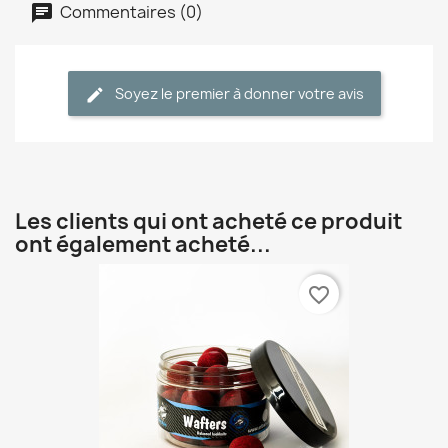
Commentaires (0)
Soyez le premier à donner votre avis
Les clients qui ont acheté ce produit
ont également acheté...
favorite_border