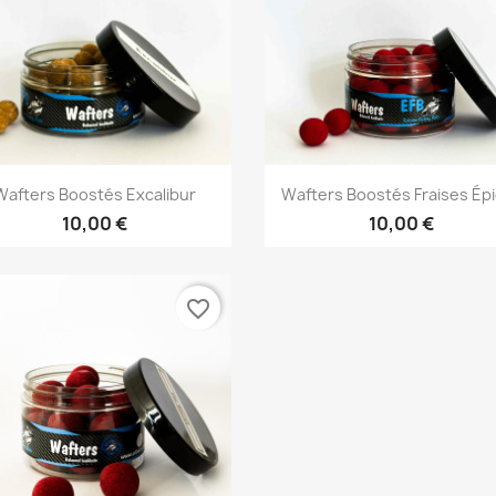
Aperçu rapide
Aperçu rapide


Wafters Boostés Excalibur
Wafters Boostés Fraises Ép
10,00 €
10,00 €
favorite_border