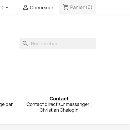
shopping_cart


Panier
(0)
 €
Connexion
search
Contact
rge par
Contact direct sur messanger :
Christian Chalopin