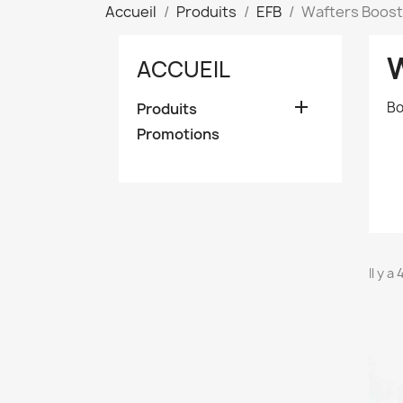
Accueil
Produits
EFB
Wafters Boos
ACCUEIL

Bo
Produits
Promotions
Il y a