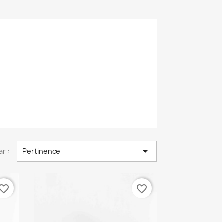

ar :
Pertinence
vorite_border
favorite_border