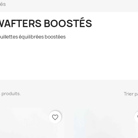
tés
WAFTERS BOOSTÉS
uillettes équilibrées boostées
 4 produits.
Trier p
favorite_border
fa